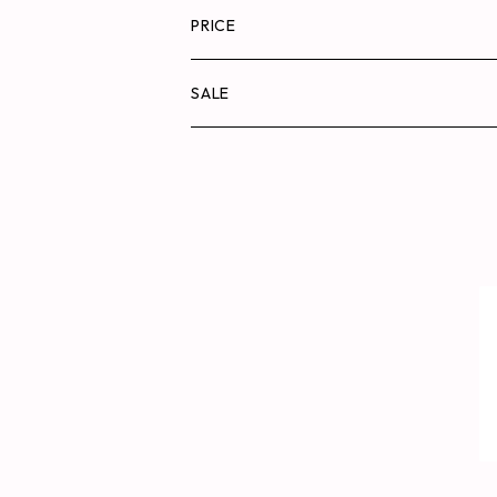
ポーチ
チンチラグッズ
PRICE
パスケース/財布/キーケース
デグーグッズ
〜¥999
SALE
ミラー
ラッピング巾着
¥1,000〜1,999
キーホルダー
チンチラジュエリー
¥2,000〜2,999
ぬいぐるみ
バッグの中もかわいく
¥3,000〜3,999
タオルハンカチ
おでかけを楽しむ
¥4,000〜
ステーショナリー