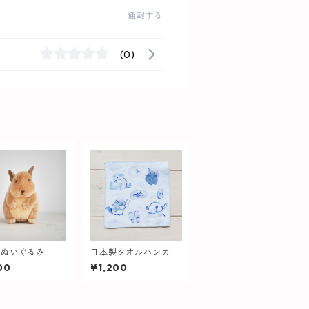
通報する
(0)
ーぬいぐるみ
日本製タオルハンカチ
おやすみチンチラ
00
¥1,200