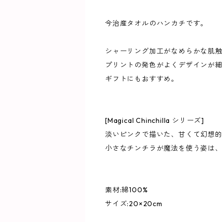
今治産タオルのハンカチです。
シャーリング加工がなめらかな肌
プリントの発色がよくデザインが
ギフトにもおすすめ。
[Magical Chinchilla シリーズ]
淡いピンクで描いた、甘くて幻想
小さなチンチラが魔法を使う姿は
素材:綿100%
サイズ:20×20cm