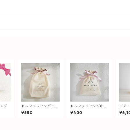
リング
セルフラッピング巾着
セルフラッピング巾着
デグ
[大]
[小]
¥550
¥400
¥6,1