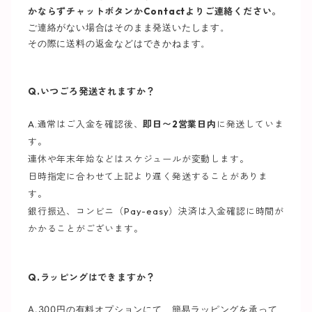
かならずチャットボタンかContactよりご連絡ください。
ご連絡がない場合はそのまま発送いたします。
その際に送料の返金などはできかねます。
Q.いつごろ発送されますか？
A.通常はご入金を確認後、
即日〜2営業日内
に発送していま
す。
連休や年末年始などはスケジュールが変動します。
日時指定に合わせて上記より遅く発送することがありま
す。
銀行振込、コンビニ（Pay-easy）決済は入金確認に時間が
かかることがございます。
Q.ラッピングはできますか？
A.300円の有料オプションにて、簡易ラッピングを承って