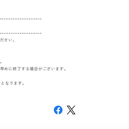
-------------------
-------------------
ださい。
。
早めに終了する場合がございます。
でとなります。