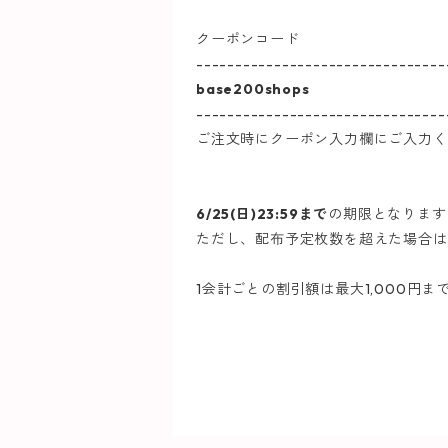
クーポンコード
--------------------------------
base200shops
--------------------------------
ご注文時にクーポン入力欄にご入力く
6/25(日)23:59まで
の期限となります
ただし、配布予定枚数を超えた場合は
1会計ごとの割引額は最大1,000円ま