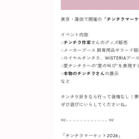
東京・蒲田で開催の
「チンチラマーケ
イベント内容
◌
チンチラ作家
さんのグッズ販売
◌メーカーブース 飼育用品やフード販
◌ロイヤルチンチラ、WISTERIAブー
◌愛チンチラへの“愛の叫び”を表現す
◌
本物のチンチラさん
の展示
など
チンチラ好きなら行って後悔なし！夢
ぜひ遊びにいらしてくださいね。
୨୧𓐄 𓐄 𓐄 𓐄 𓐄 𓐄 𓐄 𓐄 𓐄 𓐄 𓐄 𓐄 ୨୧
「チンチラマーケット2026」