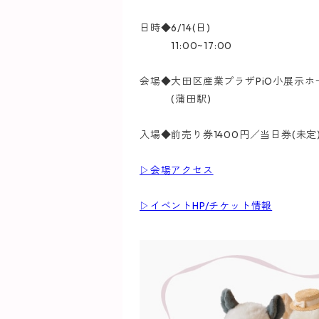
日時◆6/14(日)
11:00~17:00
会場◆大田区産業プラザPiO小展示ホ
(蒲田駅)
入場◆前売り券1400円／当日券(未定)
▷会場アクセス
▷イベントHP/チケット情報